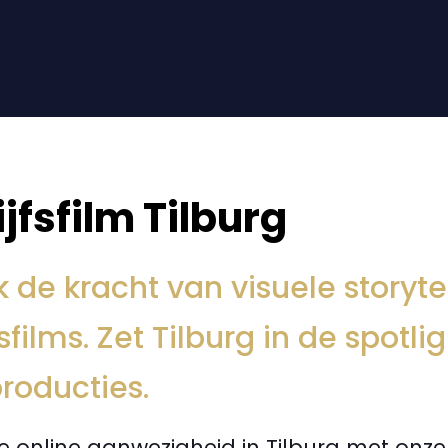
jfsfilm Tilburg
 de kracht van visuele storyte
fsfilms. Zet Tilburg in de spot
roducties.
je online aanwezigheid in Tilburg met onz