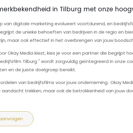
merkbekendheid in Tilburg met onze hoogw
 van digitale marketing evolueert voortdurend, en bedrijfsfi
grijpt de unieke behoeften van bedrijven in de regio en bie
 zijn, maar ook effectief in het overbrengen van jouw boodsc
or Okay Media kiest, kies je voor een partner die begrijpt ho
drijfsfilm Tilburg " wordt zorgvuldig geïntegreerd in onze co
en en de juiste doelgroep bereikt.
ordelen van bedrijfsfilms voor jouw onderneming.. Okay Medi
de aandacht trekken, maar ook de betrokkenheid van jouw do
 aanvragen