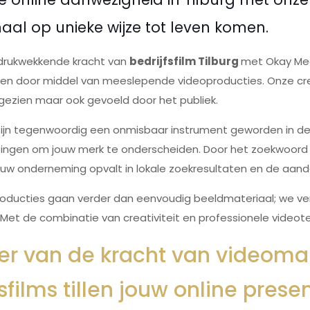
aal op unieke wijze tot leven komen.
drukwekkende kracht van
bedrijfsfilm Tilburg
met Okay Medi
alen door middel van meeslepende videoproducties. Onze cr
gezien maar ook gevoeld door het publiek.
s zijn tegenwoordig een onmisbaar instrument geworden in de
ingen om jouw merk te onderscheiden. Door het zoekwoord "Be
uw onderneming opvalt in lokale zoekresultaten en de aandac
ducties gaan verder dan eenvoudig beeldmateriaal; we verta
. Met de combinatie van creativiteit en professionele videot
eer van de kracht van videomar
fsfilms tillen jouw online pres