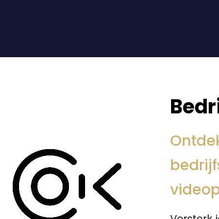
Bedri
Ontdek
bedrij
videop
Versterk 