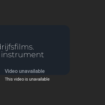
jfsfilms.
ginstrument