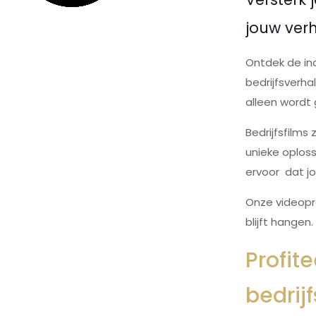
jouw verh
Ontdek de in
bedrijfsverh
alleen wordt 
Bedrijfsfilm
unieke oploss
ervoor dat jo
Onze videopro
blijft hangen
Profit
bedrij