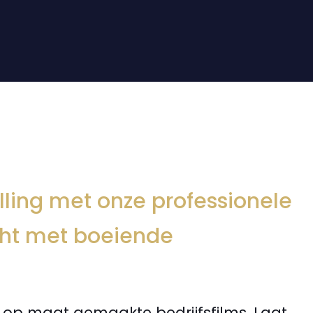
lling met onze professionele
light met boeiende
e op maat gemaakte bedrijfsfilms. Laat