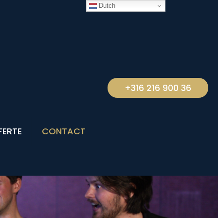
Dutch
+316 216 900 36
FERTE
CONTACT