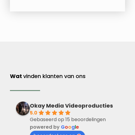
Wat
vinden klanten van ons
Okay Media Videoproducties
5.0
Gebaseerd op 15 beoordelingen
powered by
G
o
o
g
l
e