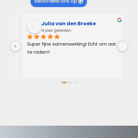
beoordeel ons op
Julia van den Broeke
4 jaar geleden
 
Super fijne samenwerking! Echt om aan 
Kay
r 
te raden!!
Ver
 
gem
n 
in 
ts 
lic
 
voo
 
je 
 
Vri
we 
eer
t 
aan
 
sne
 
zoe