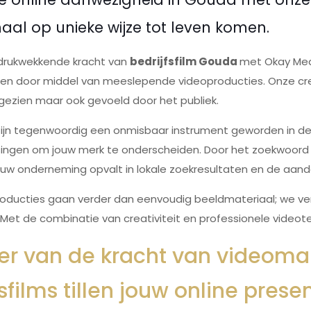
aal op unieke wijze tot leven komen.
drukwekkende kracht van
bedrijfsfilm Gouda
met Okay Medi
alen door middel van meeslepende videoproducties. Onze cr
gezien maar ook gevoeld door het publiek.
s zijn tegenwoordig een onmisbaar instrument geworden in de
ingen om jouw merk te onderscheiden. Door het zoekwoord "B
uw onderneming opvalt in lokale zoekresultaten en de aandac
ducties gaan verder dan eenvoudig beeldmateriaal; we verta
. Met de combinatie van creativiteit en professionele videot
eer van de kracht van videoma
fsfilms tillen jouw online pres