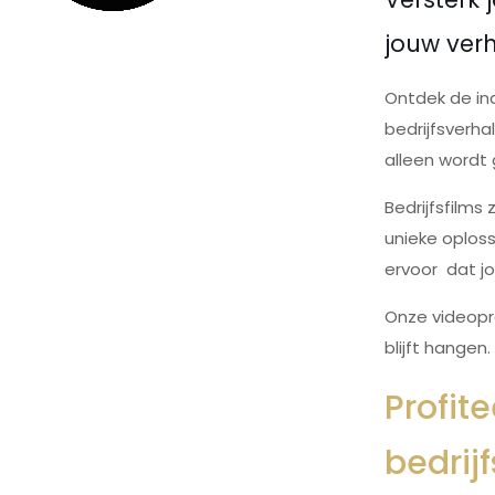
jouw verh
Ontdek de in
bedrijfsverh
alleen wordt 
Bedrijfsfilm
unieke oploss
ervoor dat jo
Onze videopro
blijft hangen
Profit
bedrij