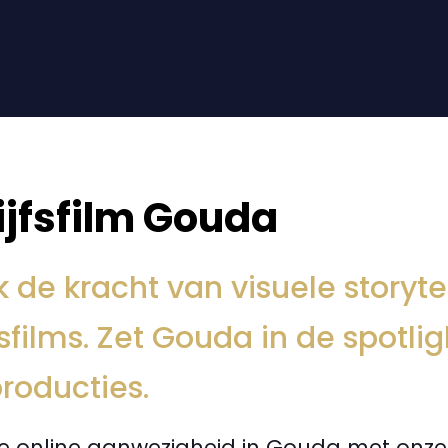
ijfsfilm Gouda
 de kracht van visuele storyte
fsfilms. Zet Gouda in de spotl
roducties.
 je online aanwezigheid in Gouda met onze