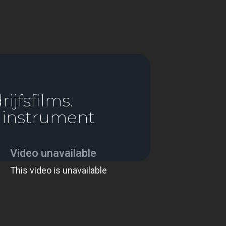
jfsfilms.
ginstrument