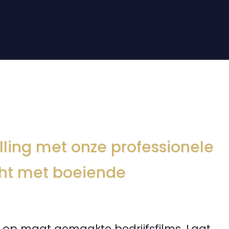
lling met onze professionele
ight met boeiende
 op maat gemaakte bedrijfsfilms. Laat