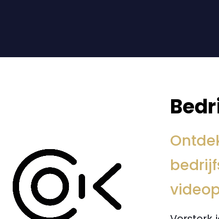
Bedr
Ontdek
bedrij
videop
Versterk