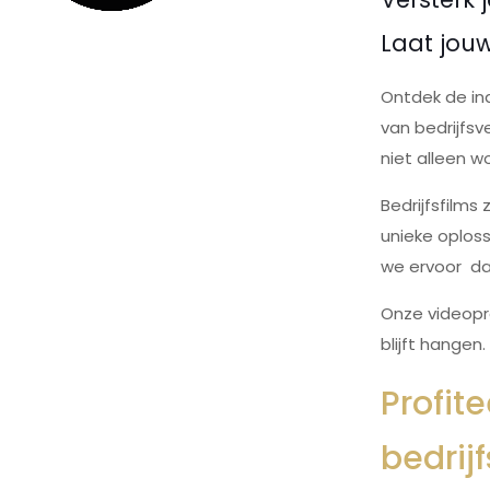
Laat jouw
Ontdek de in
van bedrijfs
niet alleen w
Bedrijfsfilm
unieke oploss
we ervoor dat
Onze videopro
blijft hangen
Profit
bedrij