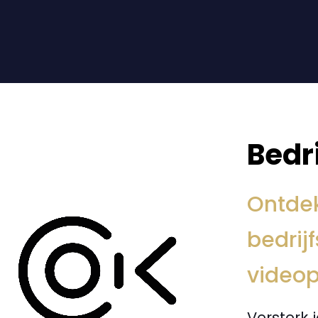
Bedr
Ontdek
bedrij
videop
Versterk 