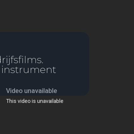
jfsfilms.
ginstrument