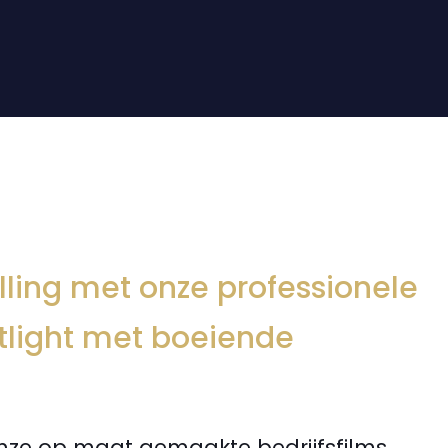
lling met onze professionele
otlight met boeiende
onze op maat gemaakte bedrijfsfilms.