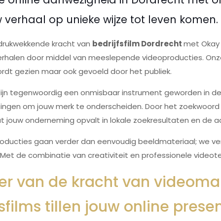
 verhaal op unieke wijze tot leven komen.
drukwekkende kracht van
bedrijfsfilm Dordrecht
met Okay M
verhalen door middel van meeslepende videoproducties. On
ordt gezien maar ook gevoeld door het publiek.
s zijn tegenwoordig een onmisbaar instrument geworden in de
ingen om jouw merk te onderscheiden. Door het zoekwoord "Be
 jouw onderneming opvalt in lokale zoekresultaten en de aa
ducties gaan verder dan eenvoudig beeldmateriaal; we verta
. Met de combinatie van creativiteit en professionele videot
eer van de kracht van videomar
fsfilms tillen jouw online pres