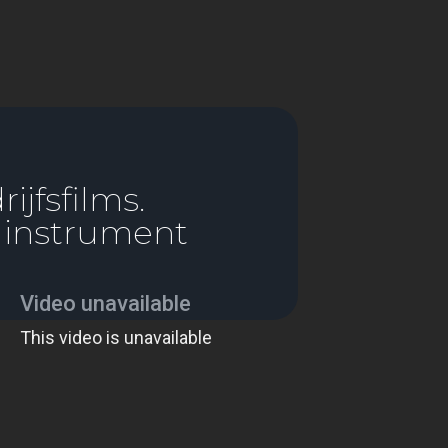
jfsfilms.
ginstrument