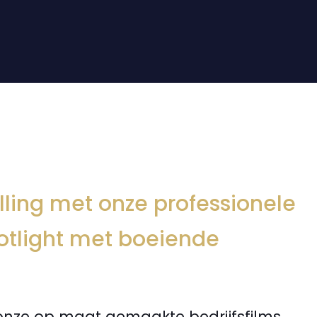
lling met onze professionele
potlight met boeiende
 onze op maat gemaakte bedrijfsfilms.