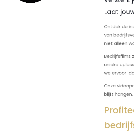
Laat jouw
Ontdek de in
van bedrijfs
niet alleen w
Bedrijfsfilm
unieke oploss
we ervoor dat
Onze videopro
blijft hangen
Profit
bedrij