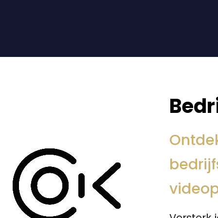
Bedr
Ontdek
bedrij
videop
Versterk 