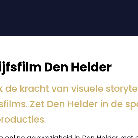
ijfsfilm Den Helder
 de kracht van visuele storyte
fsfilms. Zet Den Helder in de s
roducties.
je online aanwezigheid in Den Helder met