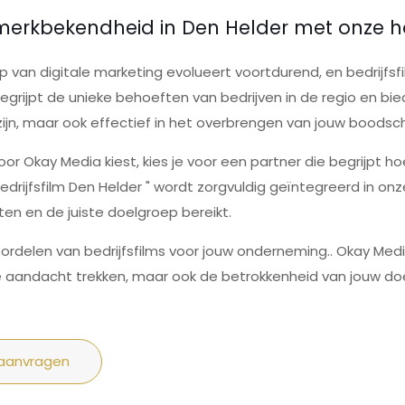
 merkbekendheid in Den Helder met onze h
 van digitale marketing evolueert voortdurend, en bedrijfsfi
grijpt de unieke behoeften van bedrijven in de regio en bie
 zijn, maar ook effectief in het overbrengen van jouw boodsc
or Okay Media kiest, kies je voor een partner die begrijpt ho
drijfsfilm Den Helder " wordt zorgvuldig geïntegreerd in onze
en en de juiste doelgroep bereikt.
ordelen van bedrijfsfilms voor jouw onderneming.. Okay Medi
de aandacht trekken, maar ook de betrokkenheid van jouw do
 aanvragen