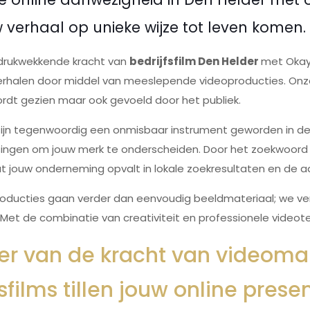
 verhaal op unieke wijze tot leven komen.
drukwekkende kracht van
bedrijfsfilm Den Helder
met Okay 
verhalen door middel van meeslepende videoproducties. On
ordt gezien maar ook gevoeld door het publiek.
s zijn tegenwoordig een onmisbaar instrument geworden in de
ingen om jouw merk te onderscheiden. Door het zoekwoord "Be
 jouw onderneming opvalt in lokale zoekresultaten en de aa
ducties gaan verder dan eenvoudig beeldmateriaal; we verta
. Met de combinatie van creativiteit en professionele videot
eer van de kracht van videomar
fsfilms tillen jouw online pres