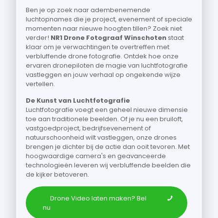
Ben je op zoek naar adembenemende
luchtopnames die je project, evenement of speciale
momenten naar nieuwe hoogten tillen? Zoek niet
verder!
NR1 Drone Fotograaf Winschoten
staat
klaar om je verwachtingen te overtreffen met
verbluffende drone fotografie. Ontdek hoe onze
ervaren dronepiloten de magie van luchtfotografie
vastleggen en jouw verhaal op ongekende wijze
vertellen.
De Kunst van Luchtfotografie
Luchtfotografie voegt een geheel nieuwe dimensie
toe aan traditionele beelden. Of je nu een bruiloft,
vastgoedproject, bedrijfsevenement of
natuurschoonheid wilt vastleggen, onze drones
brengen je dichter bij de actie dan ooit tevoren. Met
hoogwaardige camera's en geavanceerde
technologieën leveren wij verbluffende beelden die
de kijker betoveren.
Drone Video laten maken? Bel
nu