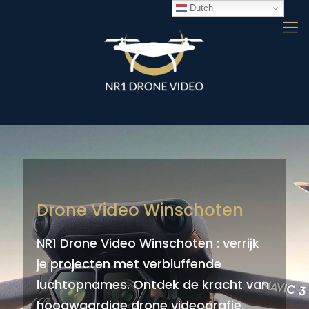
Dutch
Drone Video Winschoten
NR1 Drone Video Winschoten : verrijk
je projecten met verbluffende
luchtopnames. Ontdek de kracht van
hoogwaardige drone videografie.