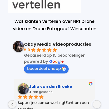
Wat klanten vertellen over NR1 Drone
video en Drone Fotograaf Winschoten
Okay Media Videoproducties
5.0
Gebaseerd op 15 beoordelingen
powered by
G
o
o
g
l
e
beoordeel ons op
Julia van den Broeke
4 jaar geleden
 
Super fijne samenwerking! Echt om aan 
Kay
r 
te raden!!
Ver