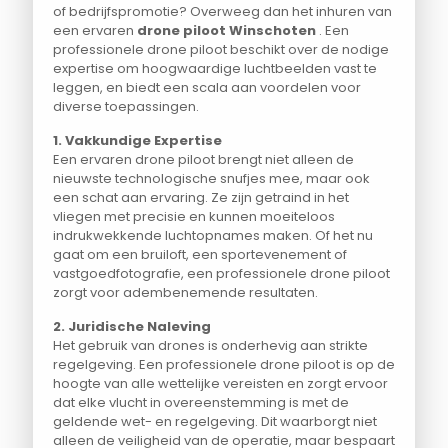
of bedrijfspromotie? Overweeg dan het inhuren van
een ervaren
drone piloot Winschoten
. Een
professionele drone piloot beschikt over de nodige
expertise om hoogwaardige luchtbeelden vast te
leggen, en biedt een scala aan voordelen voor
diverse toepassingen.
1. Vakkundige Expertise
Een ervaren drone piloot brengt niet alleen de
nieuwste technologische snufjes mee, maar ook
een schat aan ervaring. Ze zijn getraind in het
vliegen met precisie en kunnen moeiteloos
indrukwekkende luchtopnames maken. Of het nu
gaat om een bruiloft, een sportevenement of
vastgoedfotografie, een professionele drone piloot
zorgt voor adembenemende resultaten.
2. Juridische Naleving
Het gebruik van drones is onderhevig aan strikte
regelgeving. Een professionele drone piloot is op de
hoogte van alle wettelijke vereisten en zorgt ervoor
dat elke vlucht in overeenstemming is met de
geldende wet- en regelgeving. Dit waarborgt niet
alleen de veiligheid van de operatie, maar bespaart