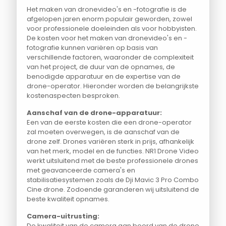
Het maken van dronevideo's en -fotografie is de
afgelopen jaren enorm populair geworden, zowel
voor professionele doeleinden als voor hobbyisten.
De kosten voor het maken van dronevideo's en -
fotografie kunnen variëren op basis van
verschillende factoren, waaronder de complexiteit
van het project, de duur van de opnames, de
benodigde apparatuur en de expertise van de
drone-operator. Hieronder worden de belangrijkste
kostenaspecten besproken.
Aanschaf van de drone-apparatuur:
Een van de eerste kosten die een drone-operator
zal moeten overwegen, is de aanschaf van de
drone zelf. Drones variëren sterk in prijs, afhankelijk
van het merk, model en de functies. NR1 Drone Video
werkt uitsluitend met de beste professionele drones
met geavanceerde camera's en
stabilisatiesystemen zoals de Dji Mavic 3 Pro Combo
Cine drone. Zodoende garanderen wij uitsluitend de
beste kwaliteit opnames.
Camera-uitrusting:
De kwaliteit van de camera aan boord van de drone