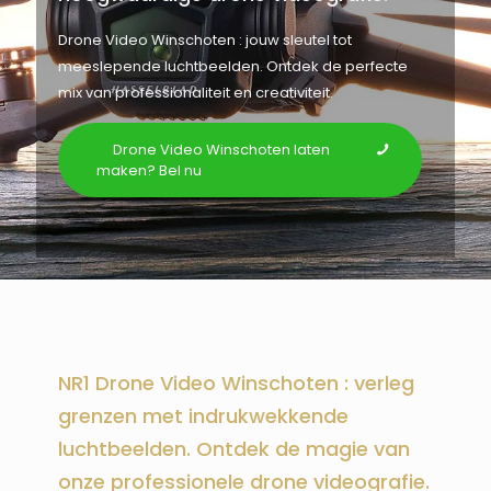
Drone Video Winschoten : jouw sleutel tot
meeslepende luchtbeelden. Ontdek de perfecte
mix van professionaliteit en creativiteit.
Drone Video Winschoten laten
maken? Bel nu
NR1 Drone Video Winschoten : verleg
grenzen met indrukwekkende
luchtbeelden. Ontdek de magie van
onze professionele drone videografie.