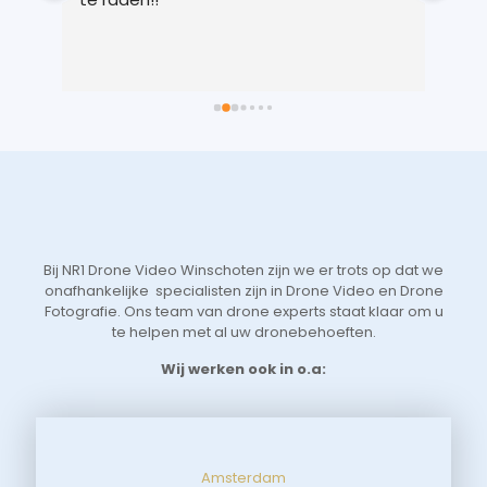
 
gem
n 
in 
ts 
lic
 
voo
 
je 
 
Vri
we 
eer
t 
aan
 
sne
Bij NR1 Drone Video Winschoten zijn we er trots op dat we
 
zoe
onafhankelijke specialisten zijn in Drone Video en Drone
tot
Fotografie. Ons team van drone experts staat klaar om u
de 
te helpen met al uw dronebehoeften.
aan
Wij werken ook in o.a:
Amsterdam