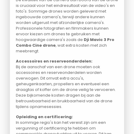
is cruciaal voor het eindresultaat van de video's en
foto's. Sommige drones worden geleverd met
ingebouwde camera's, terwijl andere kunnen
worden uitgerust met afzonderlijke camera's.
Professionele fotografen en filmmakers kunnen
ervoor kiezen om drones te gebruiken met
hoogwaardige camera's zoals de
Dji Mavic 3 Pro
Combo Cine drone
, wat extra kosten met zich
meebrengt.
Accessoires en reserveonderdelen:
Bij de aanschaf van een drone moeten ook
accessoires en reserveonderdelen worden
overwogen. Dit omvat extra accu's,
geheugenkaarten, propellers en eventueel een
draagtas of koffer om de drone veilig te vervoeren.
Deze bijkomende kosten dragen bij aan de
betrouwbaarheid en bruikbaarheid van de drone
tijdens opnamesessies.
Opleiding en certificering:
In sommige regio's kan het vereist zijn om een
vergunning of certificering te hebben om
commerciële dronevluchten uit te voeren. Dit kan