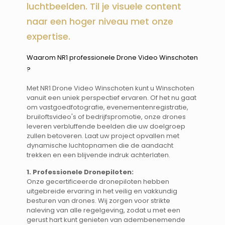
luchtbeelden. Til je visuele content
naar een hoger niveau met onze
expertise.
Waarom NR1 professionele Drone Video Winschoten
? ​​
Met NR1 Drone Video Winschoten kunt u Winschoten
vanuit een uniek perspectief ervaren. Of het nu gaat
om vastgoedfotografie, evenementenregistratie,
bruiloftsvideo's of bedrijfspromotie, onze drones
leveren verbluffende beelden die uw doelgroep
zullen betoveren. Laat uw project opvallen met
dynamische luchtopnamen die de aandacht
trekken en een blijvende indruk achterlaten.
1. Professionele Dronepiloten:
Onze gecertificeerde dronepiloten hebben
uitgebreide ervaring in het veilig en vakkundig
besturen van drones. Wij zorgen voor strikte
naleving van alle regelgeving, zodat u met een
gerust hart kunt genieten van adembenemende