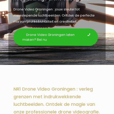
Drone Video Groningen : jouw sleutel tot
meeslepende luchtbeelden. Ontdek de perfecte
mix van professionaliteit en creativiteit.
Drone Video Groningen laten
maken? Bel nu
NR1 Drone Video Groningen : verleg
grenzen met indrukwekkende
luchtbeelden. Ontdek de magie van
onze professionele drone videografie.