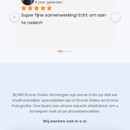
4 jaar geleden
 
Super fijne samenwerking! Echt om aan 
Kay
r 
te raden!!
Ver
 
gem
n 
in 
ts 
lic
 
voo
 
je 
 
Vri
we 
eer
t 
aan
 
sne
Bij NR1 Drone Video Groningen zijn we er trots op dat we
 
zoe
onafhankelijke specialisten zijn in Drone Video en Drone
tot
Fotografie. Ons team van drone experts staat klaar om u
de 
te helpen met al uw dronebehoeften.
aan
Wij werken ook in o.a: