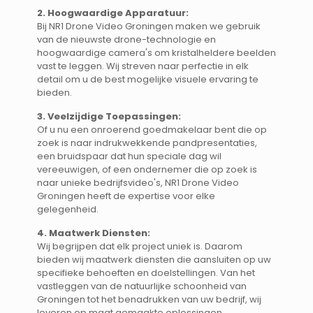
2. Hoogwaardige Apparatuur:
Bij NR1 Drone Video Groningen maken we gebruik
van de nieuwste drone-technologie en
hoogwaardige camera's om kristalheldere beelden
vast te leggen. Wij streven naar perfectie in elk
detail om u de best mogelijke visuele ervaring te
bieden.
3. Veelzijdige Toepassingen:
Of u nu een onroerend goedmakelaar bent die op
zoek is naar indrukwekkende pandpresentaties,
een bruidspaar dat hun speciale dag wil
vereeuwigen, of een ondernemer die op zoek is
naar unieke bedrijfsvideo's, NR1 Drone Video
Groningen heeft de expertise voor elke
gelegenheid.
4. Maatwerk Diensten:
Wij begrijpen dat elk project uniek is. Daarom
bieden wij maatwerk diensten die aansluiten op uw
specifieke behoeften en doelstellingen. Van het
vastleggen van de natuurlijke schoonheid van
Groningen tot het benadrukken van uw bedrijf, wij
leveren op maat gemaakte oplossingen.