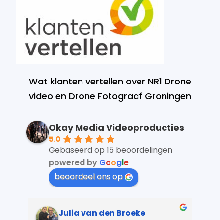
Wat klanten vertellen over NR1 Drone
video en Drone Fotograaf Groningen
Okay Media Videoproducties
5.0
Gebaseerd op 15 beoordelingen
powered by
G
o
o
g
l
e
beoordeel ons op
Julia van den Broeke