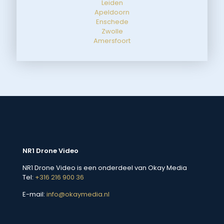
Leiden
Apeldoorn
Enschede
Zwolle
Amersfoort
NR1 Drone Video
NR1 Drone Video is een onderdeel van Okay Media
Tel:
+316 216 900 36
E-mail:
info@okaymedia.nl