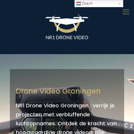
Dutch
Drone Video Groningen
NR1 Drone Video Groningen : verrijk je
projecten met verbluffende
luchtopnames. Ontdek de kracht van
hoogwaardige drone videografie.