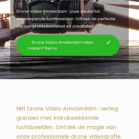
Drone Video Amsterdam : jouw sleutel tot
meeslepende luchtbeelden. Ontdek de perfecte
mix van professionaliteit en creativiteit.
Drone Video Amsterdam laten
maken? Bel nu
NR1 Drone Video Amsterdam : verleg
grenzen met indrukwekkende
luchtbeelden. Ontdek de magie van
onze professionele drone videografie.