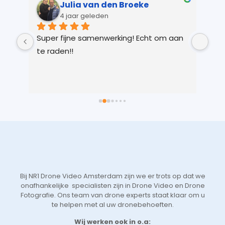
Julia van den Broeke
4 jaar geleden
 
Super fijne samenwerking! Echt om aan 
Kay
r 
te raden!!
Ver
 
gem
n 
in 
ts 
lic
 
voo
 
je 
 
Vri
we 
eer
t 
aan
 
sne
Bij NR1 Drone Video Amsterdam zijn we er trots op dat we
 
zoe
onafhankelijke specialisten zijn in Drone Video en Drone
tot
Fotografie. Ons team van drone experts staat klaar om u
de 
te helpen met al uw dronebehoeften.
aan
Wij werken ook in o.a: