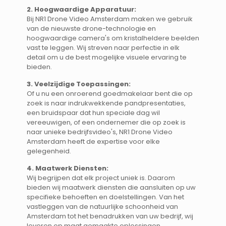
2. Hoogwaardige Apparatuur:
Bij NR1 Drone Video Amsterdam maken we gebruik
van de nieuwste drone-technologie en
hoogwaardige camera's om kristalheldere beelden
vast te leggen. Wij streven naar perfectie in elk
detail om u de best mogelijke visuele ervaring te
bieden.
3. Veelzijdige Toepassingen:
Of u nu een onroerend goedmakelaar bent die op
zoek is naar indrukwekkende pandpresentaties,
een bruidspaar dat hun speciale dag wil
vereeuwigen, of een ondernemer die op zoek is
naar unieke bedrijfsvideo's, NR1 Drone Video
Amsterdam heeft de expertise voor elke
gelegenheid.
4. Maatwerk Diensten:
Wij begrijpen dat elk project uniek is. Daarom
bieden wij maatwerk diensten die aansluiten op uw
specifieke behoeften en doelstellingen. Van het
vastleggen van de natuurlijke schoonheid van
Amsterdam tot het benadrukken van uw bedrijf, wij
leveren op maat gemaakte oplossingen.