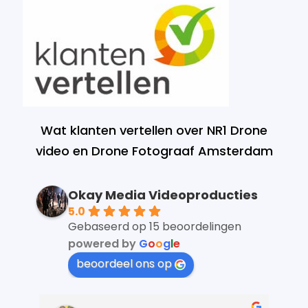
Wat klanten vertellen over NR1 Drone
video en Drone Fotograaf Amsterdam
Okay Media Videoproducties
5.0
Gebaseerd op 15 beoordelingen
powered by
G
o
o
g
l
e
beoordeel ons op