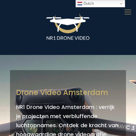
Dutch
Drone Video Amsterdam
NR1 Drone Video Amsterdam : verrijk
je projecten met verbluffende
luchtopnames. Ontdek de kracht van
hoogwaardige drone videografie.