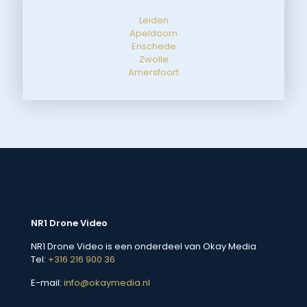
Leiden
Apeldoorn
Enschede
Zwolle
Amersfoort
NR1 Drone Video
NR1 Drone Video is een onderdeel van Okay Media
Tel:
+316 216 900 36
E-mail:
info@okaymedia.nl