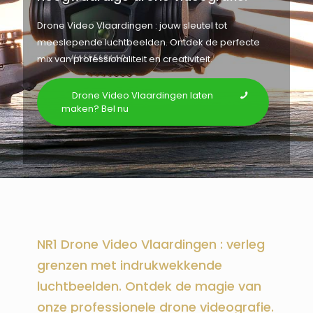
Drone Video Vlaardingen : jouw sleutel tot
meeslepende luchtbeelden. Ontdek de perfecte
mix van professionaliteit en creativiteit.
Drone Video Vlaardingen laten
maken? Bel nu
NR1 Drone Video Vlaardingen : verleg
grenzen met indrukwekkende
luchtbeelden. Ontdek de magie van
onze professionele drone videografie.