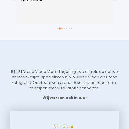
 
gem
n 
in 
ts 
lic
 
voo
 
je 
 
Vri
we 
eer
t 
aan
 
sne
Bij NR1 Drone Video Vlaardingen zijn we er trots op dat we
 
zoe
onafhankelijke specialisten zijn in Drone Video en Drone
tot
Fotografie. Ons team van drone experts staat klaar om u
de 
te helpen met al uw dronebehoeften.
aan
Wij werken ook in o.a:
Amsterdam