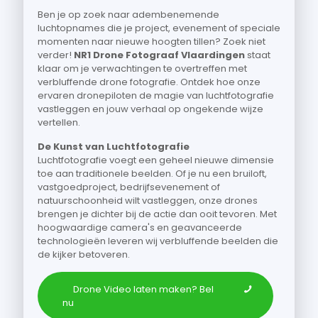
Ben je op zoek naar adembenemende
luchtopnames die je project, evenement of speciale
momenten naar nieuwe hoogten tillen? Zoek niet
verder!
NR1 Drone Fotograaf Vlaardingen
staat
klaar om je verwachtingen te overtreffen met
verbluffende drone fotografie. Ontdek hoe onze
ervaren dronepiloten de magie van luchtfotografie
vastleggen en jouw verhaal op ongekende wijze
vertellen.
De Kunst van Luchtfotografie
Luchtfotografie voegt een geheel nieuwe dimensie
toe aan traditionele beelden. Of je nu een bruiloft,
vastgoedproject, bedrijfsevenement of
natuurschoonheid wilt vastleggen, onze drones
brengen je dichter bij de actie dan ooit tevoren. Met
hoogwaardige camera's en geavanceerde
technologieën leveren wij verbluffende beelden die
de kijker betoveren.
Drone Video laten maken? Bel
nu