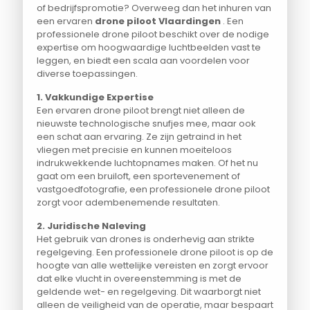
of bedrijfspromotie? Overweeg dan het inhuren van
een ervaren
drone piloot Vlaardingen
. Een
professionele drone piloot beschikt over de nodige
expertise om hoogwaardige luchtbeelden vast te
leggen, en biedt een scala aan voordelen voor
diverse toepassingen.
1. Vakkundige Expertise
Een ervaren drone piloot brengt niet alleen de
nieuwste technologische snufjes mee, maar ook
een schat aan ervaring. Ze zijn getraind in het
vliegen met precisie en kunnen moeiteloos
indrukwekkende luchtopnames maken. Of het nu
gaat om een bruiloft, een sportevenement of
vastgoedfotografie, een professionele drone piloot
zorgt voor adembenemende resultaten.
2. Juridische Naleving
Het gebruik van drones is onderhevig aan strikte
regelgeving. Een professionele drone piloot is op de
hoogte van alle wettelijke vereisten en zorgt ervoor
dat elke vlucht in overeenstemming is met de
geldende wet- en regelgeving. Dit waarborgt niet
alleen de veiligheid van de operatie, maar bespaart