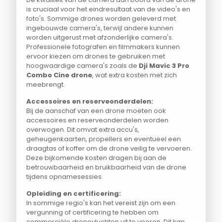
is cruciaal voor het eindresultaat van de video's en
foto's. Sommige drones worden geleverd met
ingebouwde camera's, terwijl andere kunnen
worden uitgerust met afzonderlijke camera's.
Professionele fotografen en filmmakers kunnen
ervoor kiezen om drones te gebruiken met
hoogwaardige camera's zoals de
Dji Mavic 3 Pro
Combo Cine drone
, wat extra kosten met zich
meebrengt.
Accessoires en reserveonderdelen:
Bij de aanschaf van een drone moeten ook
accessoires en reserveonderdelen worden
overwogen. Dit omvat extra accu's,
geheugenkaarten, propellers en eventueel een
draagtas of koffer om de drone veilig te vervoeren.
Deze bijkomende kosten dragen bij aan de
betrouwbaarheid en bruikbaarheid van de drone
tijdens opnamesessies.
Opleiding en certificering:
In sommige regio's kan het vereist zijn om een
vergunning of certificering te hebben om
commerciële dronevluchten uit te voeren. Dit kan