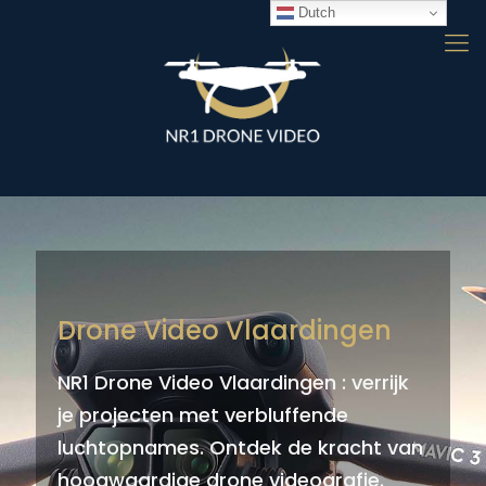
Dutch
Drone Video Vlaardingen
NR1 Drone Video Vlaardingen : verrijk
je projecten met verbluffende
luchtopnames. Ontdek de kracht van
hoogwaardige drone videografie.