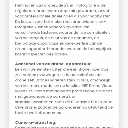
Het maken van dronevideo's en -fotografie is de
afgelopen jaren enorm populair geworden, zowel
voor professionele doeleinden als voor hobbyisten.
De kosten voor het maken van dronevideo's en -
fotografie kunnen variëren op basis van
verschillende factoren, waaronder de complexiteit
van het project, de duur van de opnames, de
benodigde apparatuur en de expertise van de
drone-operator. Hieronder worden de belangrijkste
kostenaspecten besproken.
Aanschaf van de drone-apparatuur:
Een van de eerste kosten die een drone-operator
zal moeten overwegen, is de aanschaf van de
drone zelf. Drones variëren sterk in prijs, afhankelijk
van het merk, model en de functies. NR1 Drone Video
werkt uitsluitend met de beste professionele drones
met geavanceerde camera's en
stabilisatiesystemen zoals de Dji Mavic 3 Pro Combo
Cine drone. Zodoende garanderen wij uitsluitend de
beste kwaliteit opnames.
Camera-uitrusting:
De kwaliteit van de camera aan boord van de drone