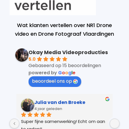
Wat klanten vertellen over NR1 Drone
video en Drone Fotograaf Vlaardingen
Okay Media Videoproducties
5.0
Gebaseerd op 15 beoordelingen
powered by
G
o
o
g
l
e
beoordeel ons op
Julia van den Broeke
4 jaar geleden
 
Super fijne samenwerking! Echt om aan 
Kay
r 
te raden!!
Ver