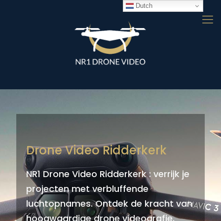
Dutch
Drone Video Ridderkerk
NR1 Drone Video Ridderkerk : verrijk je
projecten met verbluffende
luchtopnames. Ontdek de kracht van
hoogwaardige drone videografie.