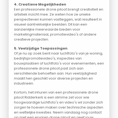
4. Creatieve Mogelijkheden
Een professionele drone piloot brengt creativiteit en
artistiek inzicht mee. Ze weten hoe ze unieke
perspectieven kunnen vastleggen, wat resulteert in
visueel aantrekkelijke beelden. Dit kan een
aanzienlijke meerwaarde bieden voor
marketingmateriaal, promotievideo's of andere
creatieve projecten.
5. Veelzijdige Toepassingen
Of je nu op zoek bent naar luchtfoto's van je woning,
bedrijfspromotievideo's, inspecties van
bouwplaatsen of luchtfoto's voor evenementen, een
professionele drone piloot past zich aan
verschillende behoeften aan. Hun veelzijdigheid
maakt hen geschikt voor diverse projecten en
industrieën.
Kortom, het inhuren van een professionele drone
piloot Ridderkerk is een slimme zet voor wie
hoogwaardige luchtfoto's en video's wil zonder zich
zorgen te hoeven maken over technische aspecten
en wettelijke kwesties. Neem vandaag nog contact
op met een ervaren drone piloot en geef jouw