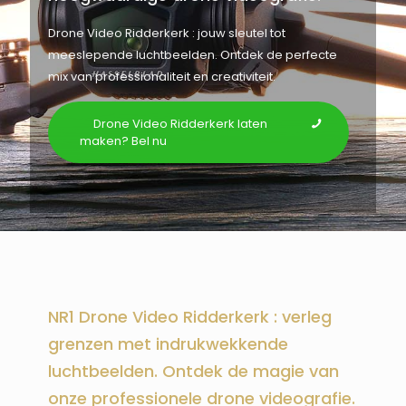
Drone Video Ridderkerk : jouw sleutel tot
meeslepende luchtbeelden. Ontdek de perfecte
mix van professionaliteit en creativiteit.
Drone Video Ridderkerk laten
maken? Bel nu
NR1 Drone Video Ridderkerk : verleg
grenzen met indrukwekkende
luchtbeelden. Ontdek de magie van
onze professionele drone videografie.