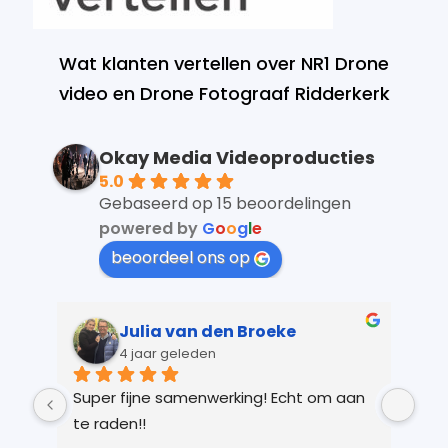
Wat klanten vertellen over NR1 Drone
video en Drone Fotograaf Ridderkerk
Okay Media Videoproducties
5.0
Gebaseerd op 15 beoordelingen
powered by
G
o
o
g
l
e
beoordeel ons op
Julia van den Broeke
4 jaar geleden
 
Super fijne samenwerking! Echt om aan 
Kay
r 
te raden!!
Ver