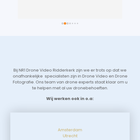
 
gem
n 
in 
ts 
lic
 
voo
 
je 
 
Vri
we 
eer
t 
aan
 
sne
Bij NR1 Drone Video Ridderkerk zijn we er trots op dat we
 
zoe
onafhankelijke specialisten zijn in Drone Video en Drone
tot
Fotografie. Ons team van drone experts staat klaar om u
de 
te helpen met al uw dronebehoeften.
aan
Wij werken ook in o.a:
Amsterdam
Utrecht