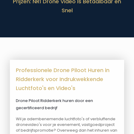
Prijzen: NR1 Drone Video Is Betaalbaar en
Snel
Professionele Drone Piloot Huren in
Ridderkerk voor Indrukwekkende
Luchtfoto's en Video's
Drone Piloot Ridderkerk huren door een
gecertificeerd bedrijf
Wil je adembenemende luchtfoto's of verbluffende
dronevideo's voor je evenement, vastgoedproject
of bedrijfspromotie? Overweeg dan het inhuren van