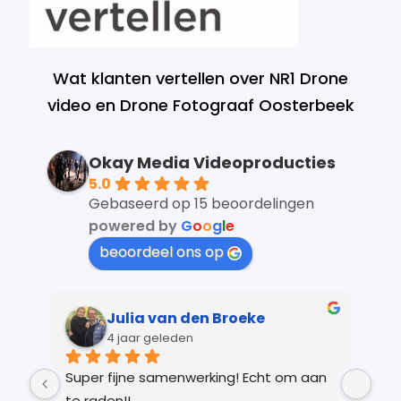
Wat klanten vertellen over NR1 Drone
video en Drone Fotograaf Oosterbeek
Okay Media Videoproducties
5.0
Gebaseerd op 15 beoordelingen
powered by
G
o
o
g
l
e
beoordeel ons op
Julia van den Broeke
4 jaar geleden
 
Super fijne samenwerking! Echt om aan 
Kay
r 
te raden!!
Ver