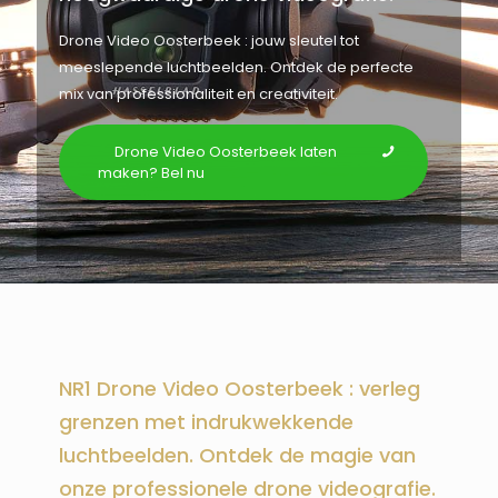
Drone Video Oosterbeek : jouw sleutel tot
meeslepende luchtbeelden. Ontdek de perfecte
mix van professionaliteit en creativiteit.
Drone Video Oosterbeek laten
maken? Bel nu
NR1 Drone Video Oosterbeek : verleg
grenzen met indrukwekkende
luchtbeelden. Ontdek de magie van
onze professionele drone videografie.