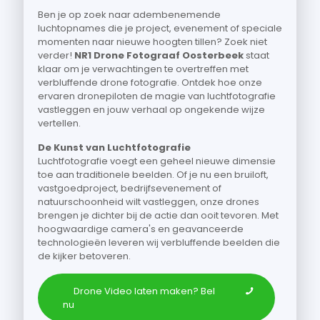
Ben je op zoek naar adembenemende
luchtopnames die je project, evenement of speciale
momenten naar nieuwe hoogten tillen? Zoek niet
verder!
NR1 Drone Fotograaf Oosterbeek
staat
klaar om je verwachtingen te overtreffen met
verbluffende drone fotografie. Ontdek hoe onze
ervaren dronepiloten de magie van luchtfotografie
vastleggen en jouw verhaal op ongekende wijze
vertellen.
De Kunst van Luchtfotografie
Luchtfotografie voegt een geheel nieuwe dimensie
toe aan traditionele beelden. Of je nu een bruiloft,
vastgoedproject, bedrijfsevenement of
natuurschoonheid wilt vastleggen, onze drones
brengen je dichter bij de actie dan ooit tevoren. Met
hoogwaardige camera's en geavanceerde
technologieën leveren wij verbluffende beelden die
de kijker betoveren.
Drone Video laten maken? Bel
nu