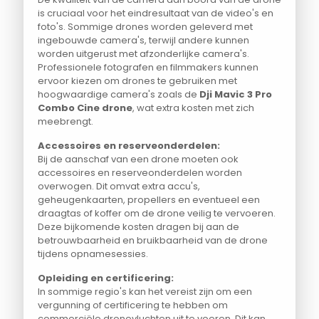
is cruciaal voor het eindresultaat van de video's en
foto's. Sommige drones worden geleverd met
ingebouwde camera's, terwijl andere kunnen
worden uitgerust met afzonderlijke camera's.
Professionele fotografen en filmmakers kunnen
ervoor kiezen om drones te gebruiken met
hoogwaardige camera's zoals de
Dji Mavic 3 Pro
Combo Cine drone
, wat extra kosten met zich
meebrengt.
Accessoires en reserveonderdelen:
Bij de aanschaf van een drone moeten ook
accessoires en reserveonderdelen worden
overwogen. Dit omvat extra accu's,
geheugenkaarten, propellers en eventueel een
draagtas of koffer om de drone veilig te vervoeren.
Deze bijkomende kosten dragen bij aan de
betrouwbaarheid en bruikbaarheid van de drone
tijdens opnamesessies.
Opleiding en certificering:
In sommige regio's kan het vereist zijn om een
vergunning of certificering te hebben om
commerciële dronevluchten uit te voeren. Dit kan