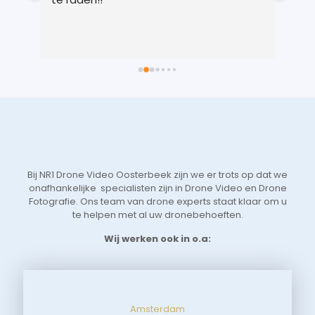
 
gem
n 
in 
ts 
lic
 
voo
 
je 
 
Vri
we 
eer
t 
aan
 
sne
Bij NR1 Drone Video Oosterbeek zijn we er trots op dat we
 
zoe
onafhankelijke specialisten zijn in Drone Video en Drone
tot
Fotografie. Ons team van drone experts staat klaar om u
de 
te helpen met al uw dronebehoeften.
aan
Wij werken ook in o.a:
Amsterdam