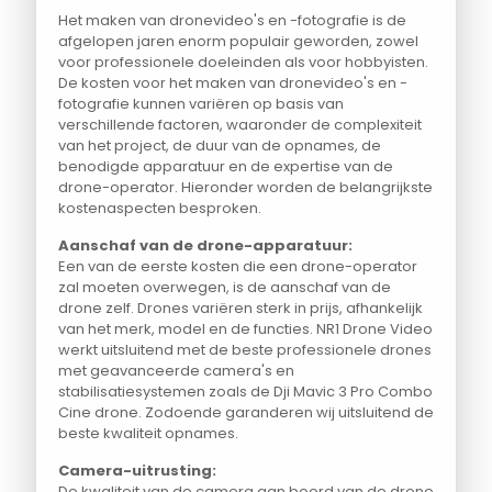
Het maken van dronevideo's en -fotografie is de
afgelopen jaren enorm populair geworden, zowel
voor professionele doeleinden als voor hobbyisten.
De kosten voor het maken van dronevideo's en -
fotografie kunnen variëren op basis van
verschillende factoren, waaronder de complexiteit
van het project, de duur van de opnames, de
benodigde apparatuur en de expertise van de
drone-operator. Hieronder worden de belangrijkste
kostenaspecten besproken.
Aanschaf van de drone-apparatuur:
Een van de eerste kosten die een drone-operator
zal moeten overwegen, is de aanschaf van de
drone zelf. Drones variëren sterk in prijs, afhankelijk
van het merk, model en de functies. NR1 Drone Video
werkt uitsluitend met de beste professionele drones
met geavanceerde camera's en
stabilisatiesystemen zoals de Dji Mavic 3 Pro Combo
Cine drone. Zodoende garanderen wij uitsluitend de
beste kwaliteit opnames.
Camera-uitrusting:
De kwaliteit van de camera aan boord van de drone