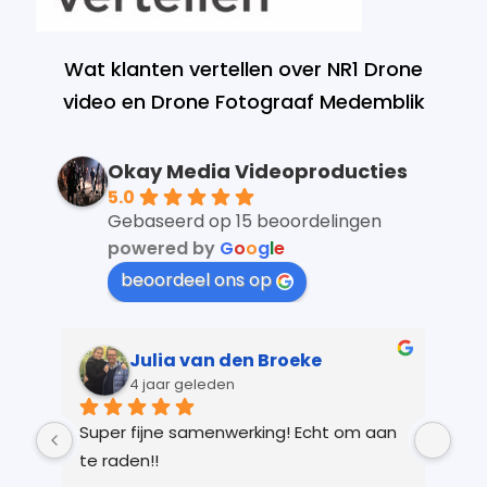
Wat klanten vertellen over NR1 Drone
video en Drone Fotograaf Medemblik
Okay Media Videoproducties
5.0
Gebaseerd op 15 beoordelingen
powered by
G
o
o
g
l
e
beoordeel ons op
Julia van den Broeke
4 jaar geleden
 
Super fijne samenwerking! Echt om aan 
Kay
r 
te raden!!
Ver