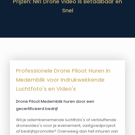
Prijzen: NR1 Drone Video Is Betaalbaar en
Snel
Professionele Drone Piloot Huren in
Medemblik voor Indrukwekkende
Luchtfoto's en Video's
Drone Piloot Medemblik huren door een
gecertificeerd bedrijf
Wil je adembenemende luchtfoto's of verbluffende
dronevideo's voor je evenement, vastgoedproject
of bedrijfspromotie? Overweeg dan het inhuren van