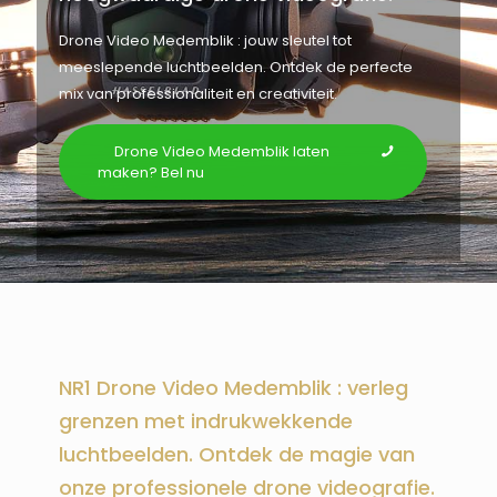
Drone Video Medemblik : jouw sleutel tot
meeslepende luchtbeelden. Ontdek de perfecte
mix van professionaliteit en creativiteit.
Drone Video Medemblik laten
maken? Bel nu
NR1 Drone Video Medemblik : verleg
grenzen met indrukwekkende
luchtbeelden. Ontdek de magie van
onze professionele drone videografie.