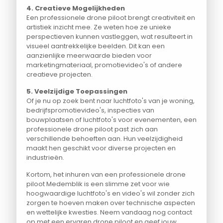
4. Creatieve Mogelijkheden
Een professionele drone piloot brengt creativiteit en
artistiek inzicht mee. Ze weten hoe ze unieke
perspectieven kunnen vastleggen, wat resulteert in
visueel aantrekkelijke beelden. Dit kan een
aanzienlijke meerwaarde bieden voor
marketingmateriaal, promotievideo's of andere
creatieve projecten.
5. Veelzijdige Toepassingen
Of je nu op zoek bent naar luchtfoto's van je woning,
bedrijfspromotievideo's, inspecties van
bouwplaatsen of luchtfoto's voor evenementen, een
professionele drone piloot past zich aan
verschillende behoeften aan. Hun veelzijdigheid
maakt hen geschikt voor diverse projecten en
industrieën.
Kortom, het inhuren van een professionele drone
piloot Medemblik is een slimme zet voor wie
hoogwaardige luchtfoto's en video's wil zonder zich
zorgen te hoeven maken over technische aspecten
en wettelijke kwesties. Neem vandaag nog contact
op met een ervaren drone piloot en geef jouw