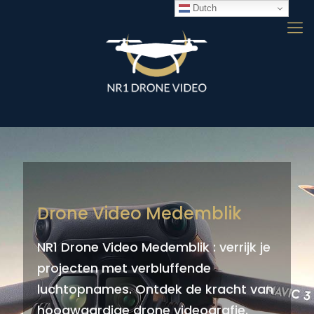
Dutch
Drone Video Medemblik
NR1 Drone Video Medemblik : verrijk je
projecten met verbluffende
luchtopnames. Ontdek de kracht van
hoogwaardige drone videografie.