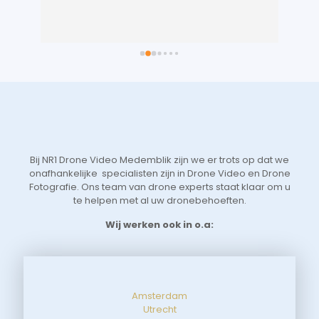
 
gem
n 
in 
ts 
lic
 
voo
 
je 
 
Vri
we 
eer
t 
aan
 
sne
Bij NR1 Drone Video Medemblik zijn we er trots op dat we
 
zoe
onafhankelijke specialisten zijn in Drone Video en Drone
tot
Fotografie. Ons team van drone experts staat klaar om u
de 
te helpen met al uw dronebehoeften.
aan
Wij werken ook in o.a:
Amsterdam
Utrecht