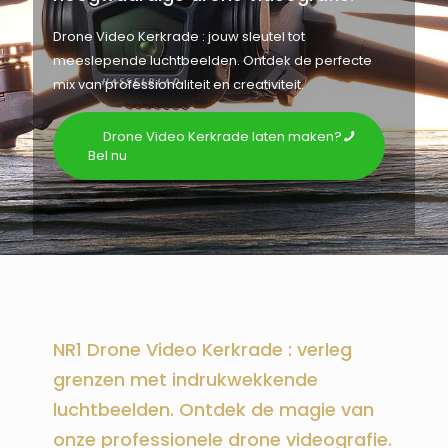
Drone Video Kerkrade : jouw sleutel tot
meeslepende luchtbeelden. Ontdek de perfecte
mix van professionaliteit en creativiteit.
Drone Video Kerkrade laten maken?
Bel nu
NR1 Drone Video Kerkrade : verleg
grenzen met indrukwekkende
luchtbeelden. Ontdek de magie van
onze professionele drone videografie.