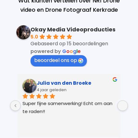
Wat klanten vertellen over NR1 Drone
video en Drone Fotograaf Kerkrade
Okay Media Videoproducties
5.0
Gebaseerd op 15 beoordelingen
powered by
G
o
o
g
l
e
beoordeel ons op
Julia van den Broeke
4 jaar geleden
 
Super fijne samenwerking! Echt om aan 
Kay
r 
te raden!!
Ver
 
gem
n 
in 
ts 
lic