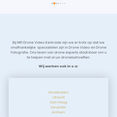
 
voo
 
je 
 
Vri
we 
eer
t 
aan
 
sne
Bij NR1 Drone Video Kerkrade zijn we er trots op dat we
 
zoe
onafhankelijke specialisten zijn in Drone Video en Drone
tot
Fotografie. Ons team van drone experts staat klaar om u
de 
te helpen met al uw dronebehoeften.
aan
Wij werken ook in o.a:
Amsterdam
Utrecht
Den Haag
Deventer
Arnhem