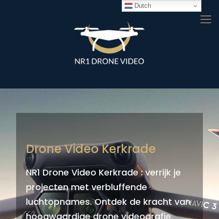
Dutch
Drone Video Kerkrade
NR1 Drone Video Kerkrade : verrijk je
projecten met verbluffende
luchtopnames. Ontdek de kracht van
hoogwaardige drone videografie.