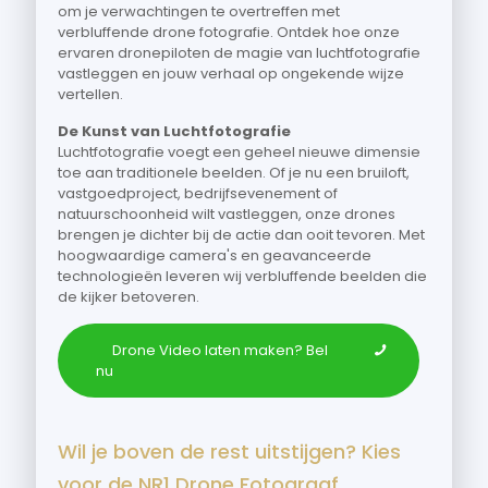
om je verwachtingen te overtreffen met
verbluffende drone fotografie. Ontdek hoe onze
ervaren dronepiloten de magie van luchtfotografie
vastleggen en jouw verhaal op ongekende wijze
vertellen.
De Kunst van Luchtfotografie
Luchtfotografie voegt een geheel nieuwe dimensie
toe aan traditionele beelden. Of je nu een bruiloft,
vastgoedproject, bedrijfsevenement of
natuurschoonheid wilt vastleggen, onze drones
brengen je dichter bij de actie dan ooit tevoren. Met
hoogwaardige camera's en geavanceerde
technologieën leveren wij verbluffende beelden die
de kijker betoveren.
Drone Video laten maken? Bel
nu
Wil je boven de rest uitstijgen? Kies
voor de NR1 Drone Fotograaf