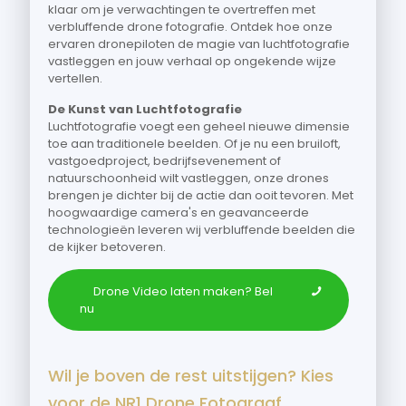
klaar om je verwachtingen te overtreffen met
verbluffende drone fotografie. Ontdek hoe onze
ervaren dronepiloten de magie van luchtfotografie
vastleggen en jouw verhaal op ongekende wijze
vertellen.
De Kunst van Luchtfotografie
Luchtfotografie voegt een geheel nieuwe dimensie
toe aan traditionele beelden. Of je nu een bruiloft,
vastgoedproject, bedrijfsevenement of
natuurschoonheid wilt vastleggen, onze drones
brengen je dichter bij de actie dan ooit tevoren. Met
hoogwaardige camera's en geavanceerde
technologieën leveren wij verbluffende beelden die
de kijker betoveren.
Drone Video laten maken? Bel
nu
Wil je boven de rest uitstijgen? Kies
voor de NR1 Drone Fotograaf