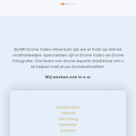
 
voo
 
je 
 
Vri
we 
eer
t 
aan
 
sne
Bij NR1 Drone Video Hilversum zijn we er trots op dat we
 
zoe
onafhankelijke specialisten zijn in Drone Video en Drone
tot
Fotografie. Ons team van drone experts staat klaar om u
de 
te helpen met al uw dronebehoeften.
aan
Wij werken ook in o.a:
Amsterdam
Utrecht
Den Haag
Deventer
Arnhem