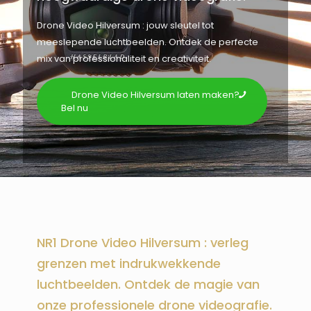
Drone Video Hilversum : jouw sleutel tot
meeslepende luchtbeelden. Ontdek de perfecte
mix van professionaliteit en creativiteit.
Drone Video Hilversum laten maken?
Bel nu
NR1 Drone Video Hilversum : verleg
grenzen met indrukwekkende
luchtbeelden. Ontdek de magie van
onze professionele drone videografie.