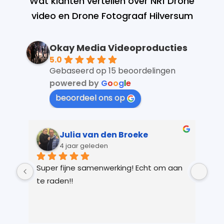
Wat klanten vertellen over NR1 Drone
video en Drone Fotograaf Hilversum
Okay Media Videoproducties
5.0
Gebaseerd op 15 beoordelingen
powered by
G
o
o
g
l
e
beoordeel ons op
Julia van den Broeke
4 jaar geleden
 
Super fijne samenwerking! Echt om aan 
Kay
r 
te raden!!
Ver
 
gem
n 
in 
ts 
lic