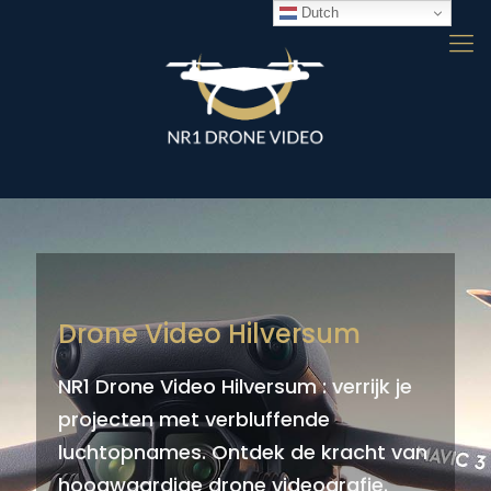
Dutch
Drone Video Hilversum
NR1 Drone Video Hilversum : verrijk je
projecten met verbluffende
luchtopnames. Ontdek de kracht van
hoogwaardige drone videografie.