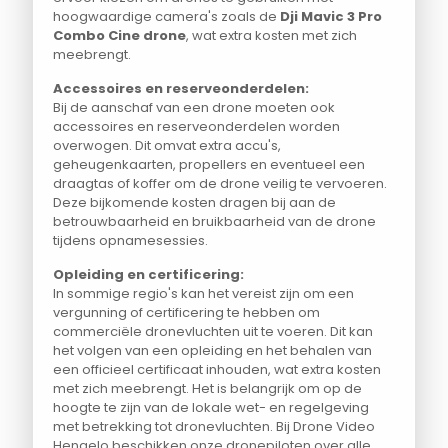
hoogwaardige camera's zoals de
Dji Mavic 3 Pro
Combo Cine drone
, wat extra kosten met zich
meebrengt.
Accessoires en reserveonderdelen:
Bij de aanschaf van een drone moeten ook
accessoires en reserveonderdelen worden
overwogen. Dit omvat extra accu's,
geheugenkaarten, propellers en eventueel een
draagtas of koffer om de drone veilig te vervoeren.
Deze bijkomende kosten dragen bij aan de
betrouwbaarheid en bruikbaarheid van de drone
tijdens opnamesessies.
Opleiding en certificering:
In sommige regio's kan het vereist zijn om een
vergunning of certificering te hebben om
commerciële dronevluchten uit te voeren. Dit kan
het volgen van een opleiding en het behalen van
een officieel certificaat inhouden, wat extra kosten
met zich meebrengt. Het is belangrijk om op de
hoogte te zijn van de lokale wet- en regelgeving
met betrekking tot dronevluchten. Bij Drone Video
Hengelo beschikken onze dronepiloten over alle