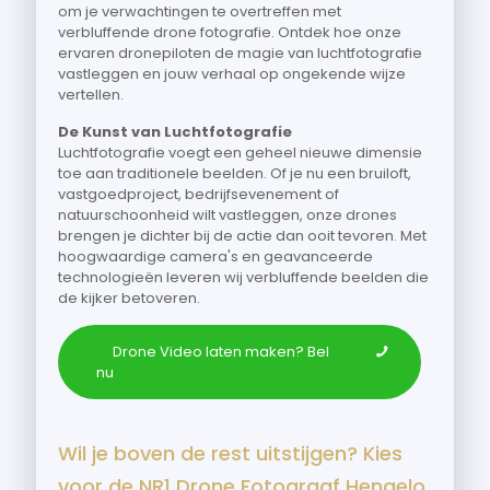
om je verwachtingen te overtreffen met
verbluffende drone fotografie. Ontdek hoe onze
ervaren dronepiloten de magie van luchtfotografie
vastleggen en jouw verhaal op ongekende wijze
vertellen.
De Kunst van Luchtfotografie
Luchtfotografie voegt een geheel nieuwe dimensie
toe aan traditionele beelden. Of je nu een bruiloft,
vastgoedproject, bedrijfsevenement of
natuurschoonheid wilt vastleggen, onze drones
brengen je dichter bij de actie dan ooit tevoren. Met
hoogwaardige camera's en geavanceerde
technologieën leveren wij verbluffende beelden die
de kijker betoveren.
Drone Video laten maken? Bel
nu
Wil je boven de rest uitstijgen? Kies
voor de NR1 Drone Fotograaf Hengelo