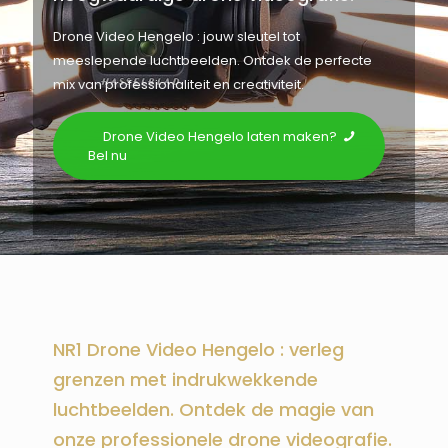
Drone Video Hengelo : jouw sleutel tot
meeslepende luchtbeelden. Ontdek de perfecte
mix van professionaliteit en creativiteit.
Drone Video Hengelo laten maken?
Bel nu
NR1 Drone Video Hengelo : verleg
grenzen met indrukwekkende
luchtbeelden. Ontdek de magie van
onze professionele drone videografie.