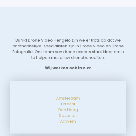
 
je 
 
Vri
we 
eer
t 
aan
 
sne
Bij NR1 Drone Video Hengelo zijn we er trots op dat we
 
zoe
onafhankelijke specialisten zijn in Drone Video en Drone
tot
Fotografie. Ons team van drone experts staat klaar om u
de 
te helpen met al uw dronebehoeften.
aan
Wij werken ook in o.a:
Amsterdam
Utrecht
Den Haag
Deventer
Arnhem