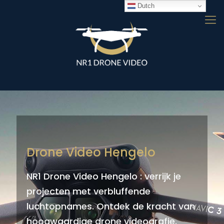
Dutch
Drone Video Hengelo
NR1 Drone Video Hengelo : verrijk je
projecten met verbluffende
luchtopnames. Ontdek de kracht van
hoogwaardige drone videografie.