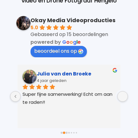
video en Drone Fotograaf Hengelo
Okay Media Videoproducties
5.0
Gebaseerd op 15 beoordelingen
powered by
G
o
o
g
l
e
beoordeel ons op
Julia van den Broeke
4 jaar geleden
 
Super fijne samenwerking! Echt om aan 
Kay
r 
te raden!!
Ver
 
gem
n 
in 
ts 
lic
 
voo