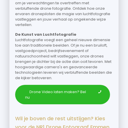
om je verwachtingen te overtreffen met
verbluffende drone fotografie. Ontdek hoe onze
ervaren dronepiloten de magie van luchtfotografie
vastleggen en jouw verhaal op ongekende wijze
vertellen.
De Kunst van Luchtfotografie
Luchtfotografie voegt een geheel nieuwe dimensie
toe aan traditionele beelden. Of je nu een bruiloft,
vastgoedproject, bedrijfsevenement of
natuurschoonheid wilt vastleggen, onze drones
brengen je dichter bij de actie dan ooit tevoren. Met
hoogwaardige camera's en geavanceerde
technologieën leveren wij verbluffende beelden die
de kijker betoveren.
Drone Video laten maken? Bel
nu
Wil je boven de rest uitstijgen? Kies
voor de NR1 Drone Fotograaf Emmen .