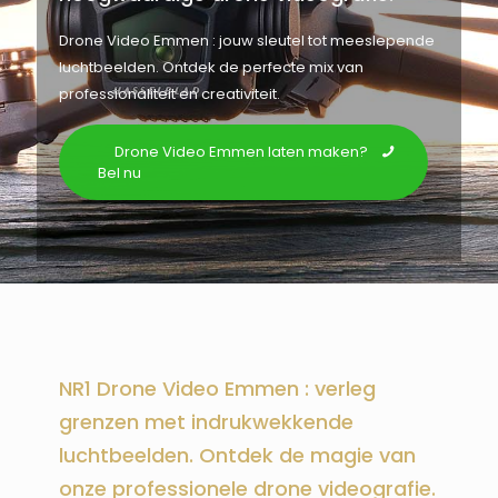
Drone Video Emmen : jouw sleutel tot meeslepende
luchtbeelden. Ontdek de perfecte mix van
professionaliteit en creativiteit.
Drone Video Emmen laten maken?
Bel nu
NR1 Drone Video Emmen : verleg
grenzen met indrukwekkende
luchtbeelden. Ontdek de magie van
onze professionele drone videografie.