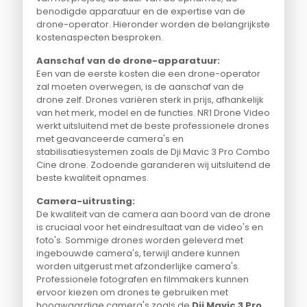
benodigde apparatuur en de expertise van de
drone-operator. Hieronder worden de belangrijkste
kostenaspecten besproken.
Aanschaf van de drone-apparatuur:
Een van de eerste kosten die een drone-operator
zal moeten overwegen, is de aanschaf van de
drone zelf. Drones variëren sterk in prijs, afhankelijk
van het merk, model en de functies. NR1 Drone Video
werkt uitsluitend met de beste professionele drones
met geavanceerde camera's en
stabilisatiesystemen zoals de Dji Mavic 3 Pro Combo
Cine drone. Zodoende garanderen wij uitsluitend de
beste kwaliteit opnames.
Camera-uitrusting:
De kwaliteit van de camera aan boord van de drone
is cruciaal voor het eindresultaat van de video's en
foto's. Sommige drones worden geleverd met
ingebouwde camera's, terwijl andere kunnen
worden uitgerust met afzonderlijke camera's.
Professionele fotografen en filmmakers kunnen
ervoor kiezen om drones te gebruiken met
hoogwaardige camera's zoals de
Dji Mavic 3 Pro