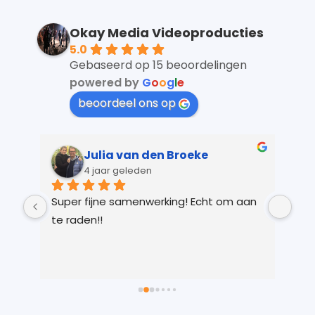
Okay Media Videoproducties
5.0
Gebaseerd op 15 beoordelingen
powered by
G
o
o
g
l
e
beoordeel ons op
Julia van den Broeke
4 jaar geleden
 
Super fijne samenwerking! Echt om aan 
Kay
r 
te raden!!
Ver
 
gem
n 
in 
ts 
lic
 
voo
 
je 