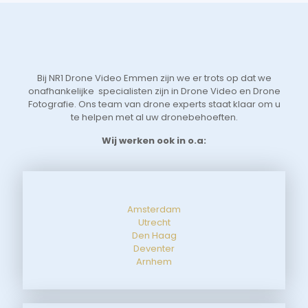
 
Vri
we 
eer
t 
aan
 
sne
Bij NR1 Drone Video Emmen zijn we er trots op dat we
 
zoe
onafhankelijke specialisten zijn in Drone Video en Drone
tot
Fotografie. Ons team van drone experts staat klaar om u
de 
te helpen met al uw dronebehoeften.
aan
Wij werken ook in o.a:
Amsterdam
Utrecht
Den Haag
Deventer
Arnhem