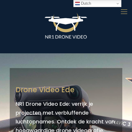
Dutch
Drone Video Ede
NR1 Drone Video Ede: verrijk je
projecten met verbluffende
luchtopnames. Ontdek de kracht van
hoogwaardige drone videografie.