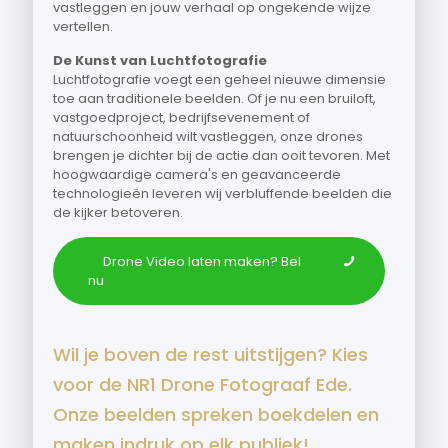
vastleggen en jouw verhaal op ongekende wijze
vertellen.
De Kunst van Luchtfotografie
Luchtfotografie voegt een geheel nieuwe dimensie
toe aan traditionele beelden. Of je nu een bruiloft,
vastgoedproject, bedrijfsevenement of
natuurschoonheid wilt vastleggen, onze drones
brengen je dichter bij de actie dan ooit tevoren. Met
hoogwaardige camera's en geavanceerde
technologieën leveren wij verbluffende beelden die
de kijker betoveren.
Drone Video laten maken? Bel
nu
Wil je boven de rest uitstijgen? Kies
voor de NR1 Drone Fotograaf Ede.
Onze beelden spreken boekdelen en
maken indruk op elk publiek!