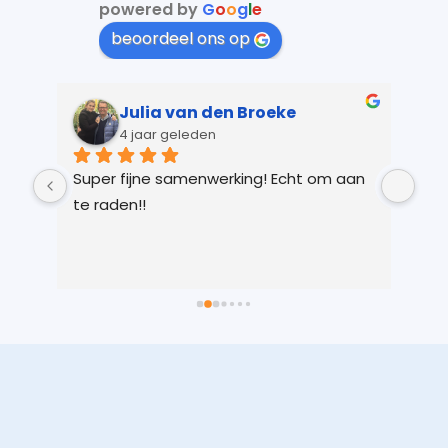
powered by
G
o
o
g
l
e
beoordeel ons op
Julia van den Broeke
4 jaar geleden
 
Super fijne samenwerking! Echt om aan 
Kay
r 
te raden!!
Ver
 
gem
n 
in 
ts 
lic
 
voo
 
je 
 
Vri
we 
eer
t 
aan
 
sne