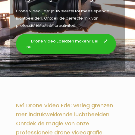
Drone Video Ede: jouw sleutel tot meeslepende
luchtbeelden. Ontdek de perfecte mix van
professionaliteit en creativiteit.
Drone Video Edelaten maken? Bel
nu
NR1 Drone Video Ede: verleg grenzen
met indrukwekkende luchtbeelden.
Ontdek de magie van onze
professionele drone videografie.