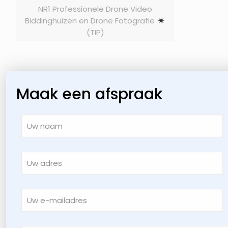
NR1 Professionele Drone Video
Biddinghuizen en Drone Fotografie
(TIP)
Maak een afspraak