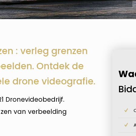
en : verleg grenzen
eelden. Ontdek de
Wa
le drone videografie.
Bid
1 Dronevideobedrijf.
nzen van verbeelding
O