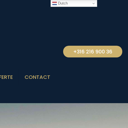
Dutch
+316 216 900 36
FERTE
CONTACT