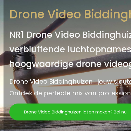
Drone Video Bidding
NR1 Drone Video Biddinghuize
verbluffende luchtopnames
hoogwaardige drone videog
Drone Video Biddinghuizen : jouw sleu
Ontdek de perfecte mix van professionali
Drone Video Biddinghuizen laten maken? Bel nu