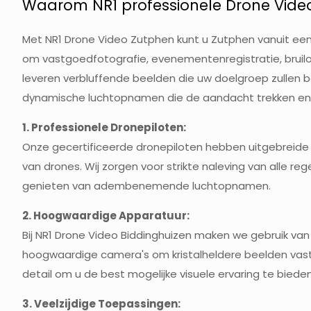
Waarom NR1 professionele Drone Video 
Met NR1 Drone Video Zutphen kunt u Zutphen vanuit een 
om vastgoedfotografie, evenementenregistratie, bruilo
leveren verbluffende beelden die uw doelgroep zullen 
dynamische luchtopnamen die de aandacht trekken en e
1. Professionele Dronepiloten:
Onze gecertificeerde dronepiloten hebben uitgebreide e
van drones. Wij zorgen voor strikte naleving van alle re
genieten van adembenemende luchtopnamen.
2. Hoogwaardige Apparatuur:
Bij NR1 Drone Video Biddinghuizen maken we gebruik va
hoogwaardige camera's om kristalheldere beelden vast t
detail om u de best mogelijke visuele ervaring te bieden
3. Veelzijdige Toepassingen: