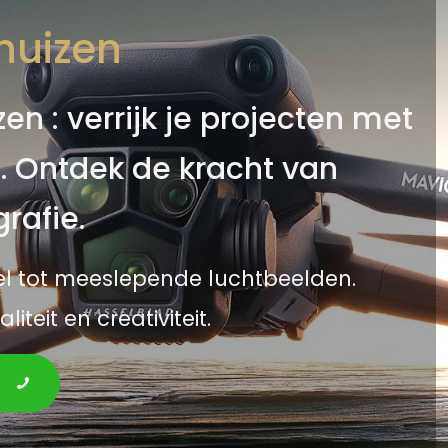
huizen
n : verrijk je projecten met
. Ontdek de kracht van
rafie.
tel tot meeslepende luchtbeelden.
teit en creativiteit.