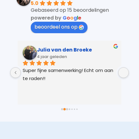
5.0
Gebaseerd op 15 beoordelingen
powered by
G
o
o
g
l
e
beoordeel ons op
Julia van den Broeke
4 jaar geleden
 
Super fijne samenwerking! Echt om aan 
Kay
r 
te raden!!
Ver
 
gem
n 
in 
ts 
lic
 
voo
 
je 
 
Vri
we 
eer