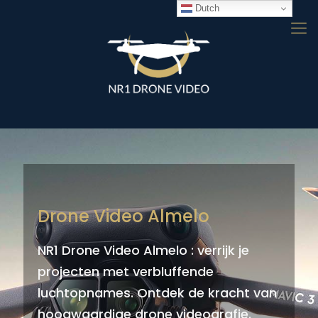
Dutch
Drone Video Almelo
NR1 Drone Video Almelo : verrijk je
projecten met verbluffende
luchtopnames. Ontdek de kracht van
hoogwaardige drone videografie.