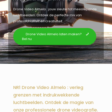
Drone Video Almelo : jouw sleutel tot meeslepende
luchtbeelden. Ontdek de perfecte mix van
professionaliteit en creativiteit.
Drone Video Almelo laten maken?
Bel nu
NR1 Drone Video Almelo : verleg
grenzen met indrukwekkende
luchtbeelden. Ontdek de magie van
onze professionele drone videografie.