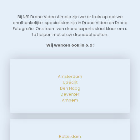
t 
aan
 
sne
Bij NR1 Drone Video Almelo zijn we er trots op dat we
 
zoe
onafhankelijke specialisten zijn in Drone Video en Drone
tot
Fotografie. Ons team van drone experts staat klaar om u
de 
te helpen met al uw dronebehoeften.
aan
Wij werken ook in o.a:
Amsterdam
Utrecht
Den Haag
Deventer
Arnhem
Rotterdam