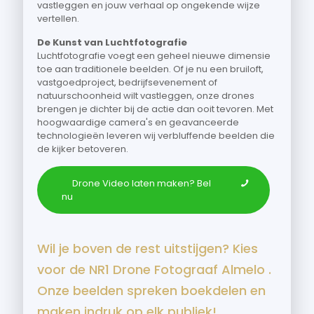
vastleggen en jouw verhaal op ongekende wijze
vertellen.
De Kunst van Luchtfotografie
Luchtfotografie voegt een geheel nieuwe dimensie
toe aan traditionele beelden. Of je nu een bruiloft,
vastgoedproject, bedrijfsevenement of
natuurschoonheid wilt vastleggen, onze drones
brengen je dichter bij de actie dan ooit tevoren. Met
hoogwaardige camera's en geavanceerde
technologieën leveren wij verbluffende beelden die
de kijker betoveren.
Drone Video laten maken? Bel
nu
Wil je boven de rest uitstijgen? Kies
voor de NR1 Drone Fotograaf Almelo .
Onze beelden spreken boekdelen en
maken indruk op elk publiek!